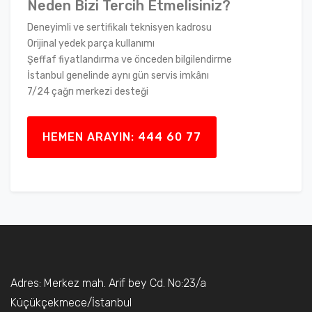
Neden Bizi Tercih Etmelisiniz?
Deneyimli ve sertifikalı teknisyen kadrosu
Orijinal yedek parça kullanımı
Şeffaf fiyatlandırma ve önceden bilgilendirme
İstanbul genelinde aynı gün servis imkânı
7/24 çağrı merkezi desteği
HEMEN ARAYIN: 444 60 77
Adres: Merkez mah. Arif bey Cd. No:23/a
Küçükçekmece/İstanbul